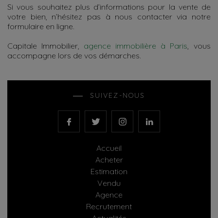
Si vous souhaitez plus d’informations pour la vente de
votre bien, n’hésitez pas à nous contacter via notre
formulaire en ligne.
Capitale Immobilier,
agence immobilière à Paris
, vous
accompagne lors de vos démarches.
SUIVEZ-NOUS
Accueil
Acheter
Estimation
Vendu
Agence
Recrutement