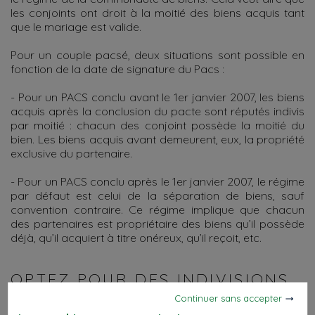
les conjoints ont droit à la moitié des biens acquis tant
que le mariage est valide.
Pour un couple pacsé, deux situations sont possible en
fonction de la date de signature du Pacs :
- Pour un PACS conclu avant le 1er janvier 2007, les biens
acquis après la conclusion du pacte sont réputés indivis
par moitié : chacun des conjoint possède la moitié du
bien. Les biens acquis avant demeurent, eux, la propriété
exclusive du partenaire.
- Pour un PACS conclu après le 1er janvier 2007, le régime
par défaut est celui de la séparation de biens, sauf
convention contraire. Ce régime implique que chacun
des partenaires est propriétaire des biens qu’il possède
déjà, qu’il acquiert à titre onéreux, qu’il reçoit, etc.
OPTEZ POUR DES INDIVISIONS
CLAIREMENT DÉFINIES
Continuer sans accepter