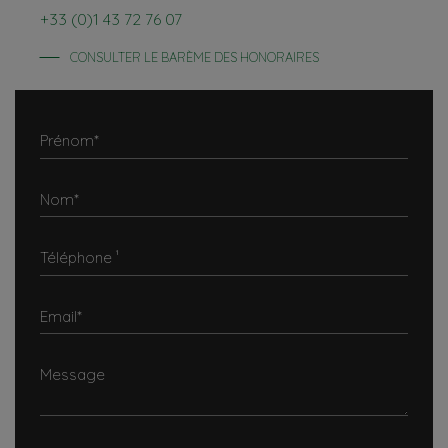
+33 (0)1 43 72 76 07
CONSULTER LE BARÈME DES HONORAIRES
Prénom*
Nom*
Téléphone ¹
Email*
Message