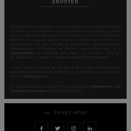
Les informations recueillies sur ce formulaire sont enregistrées dans
un fichier informatisé par la société
{{agencyName}}
pour la gestion
et le suivi de votre demande. Conformément à la loi « informatique et
libertés », Vous pouvez exercer votre droit d'accès aux données vous
concernant et les faire rectifier en contactant :
{{agencyName}}
,
Correspondant Informatique et libertés,
{{agencyAddress}}
ou à
{{agencyMail}}
, en précisant dans l’objet du courrier « Droit des
personnes » et en joignant la copie de votre justificatif d’identité.
¹ Nous vous informons de l’existence de la liste d’opposition au
démarchage téléphonique « BLOCTEL » sur laquelle vous pouvez vous
inscrire (
bloctel.gouv.fr
).
Ce site est protégé par reCAPTCHA, les règles de
Confidentialité
et
les
Conditions d'Utilisation
de Google s'appliquent.
SUIVEZ-NOUS