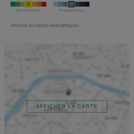
D
D
202 kWhEP/m².an
39 kgeqCO2/m².an
Afficher les bilans énergétiques
AFFICHER LA CARTE