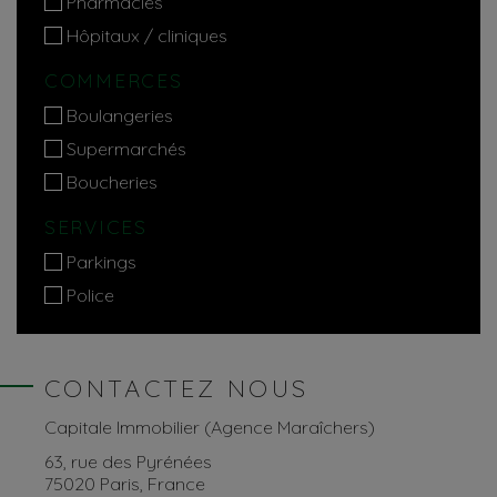
Pharmacies
Hôpitaux / cliniques
COMMERCES
Boulangeries
Supermarchés
Boucheries
SERVICES
Parkings
Police
CONTACTEZ NOUS
Capitale Immobilier (Agence Maraîchers)
63, rue des Pyrénées
75020 Paris, France