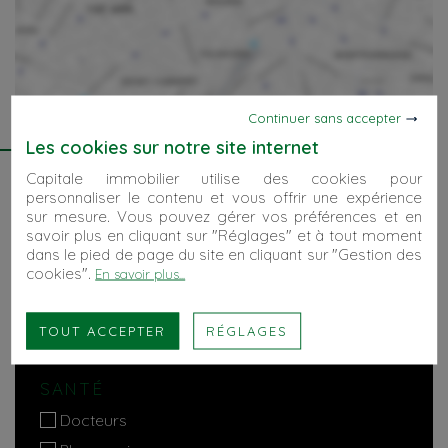
Continuer sans accepter
Les cookies sur notre site internet
GÉOLOCALISATION
Capitale immobilier utilise des cookies pour
EDUCATION
personnaliser le contenu et vous offrir une expérience
sur mesure. Vous pouvez gérer vos préférences et en
Crèches
savoir plus en cliquant sur "Réglages" et à tout moment
dans le pied de page du site en cliquant sur "Gestion des
Ecoles maternelles
cookies".
En savoir plus...
Ecoles primaires
Collèges / lycées
TOUT ACCEPTER
RÉGLAGES
Universités
SANTÉ
Docteurs